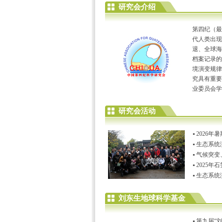
研究会介绍
第四纪（最
代人类出现
退、全球海
档案记录的
境演变规律
究具有重要
业委员会学
研究会活动
▪
2026年
▪
生态系统
▪
气候突变
▪
2025
▪
生态系统
刘东生地球科学基金
▪
第九届“