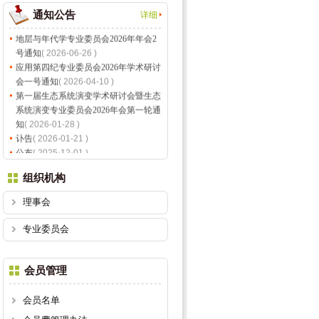
通知公告
详细
地层与年代学专业委员会2026年年会2
号通知
( 2026-06-26 )
应用第四纪专业委员会2026年学术研讨
会一号通知
( 2026-04-10 )
第一届生态系统演变学术研讨会暨生态
系统演变专业委员会2026年会第一轮通
知
( 2026-01-28 )
讣告
( 2026-01-21 )
公布
( 2025-12-01 )
公示
( 2025-11-17 )
组织机构
2025年石笋古气候与岩溶过程研讨会二
号通知
理事会
( 2025-09-29 )
讣告
( 2025-09-16 )
专业委员会
中国第四纪科学研究会关于开展第九
届“刘东生奖”评审工作的通知
( 2025-
09-01 )
会员管理
应用第四纪专业委员会2025年学术研讨
会二号通知
会员名单
( 2025-07-22 )
青藏高原隆升、亚洲干旱化与气候系统