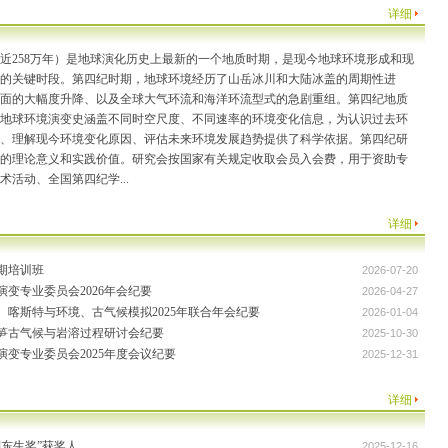
详细
近258万年）是地球演化历史上最新的一个地质时期，是现今地球环境形成和现
的关键时段。第四纪时期，地球环境经历了山岳冰川和大陆冰盖的周期性进
面的大幅度升降、以及全球大气环流和海洋环流型式的急剧重组。第四纪地质
地球环境演变史涵盖不同时空尺度、不同速率的环境变化信息，为认识过去环
、理解现今环境变化原因、评估未来环境发展趋势提供了科学依据。第四纪研
的理论意义和实践价值。研究会按国家有关规定收取会员入会费，用于资助专
术活动、全国第四纪学...
详细
暑期培训班
2026-07-20
演变专业委员会2026年会纪要
2026-04-27
、喀斯特与环境、古气候模拟2025年联合年会纪要
2026-01-04
年石笋古气候与岩溶过程研讨会纪要
2025-10-30
演变专业委员会2025年度会议纪要
2025-12-31
详细
刘东生奖”获奖人
2025-12-16