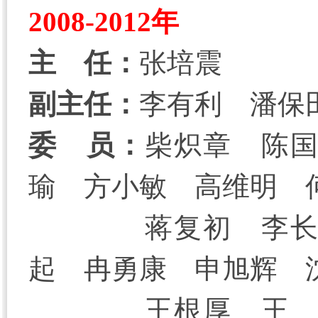
2008-2012年
主 任：
张培震
副主任：
李有利 潘保
委 员：
柴炽章 陈
瑜 方小敏 高维明 
蒋复初 李
起 冉勇康 申旭辉 
王根厚 王