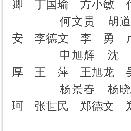
卿 丁国瑜 方小敏 
何文贵 胡
安 李德文 李 勇 
申旭辉 沈
厚 王 萍 王旭龙 
杨景春 杨
珂 张世民 郑德文 