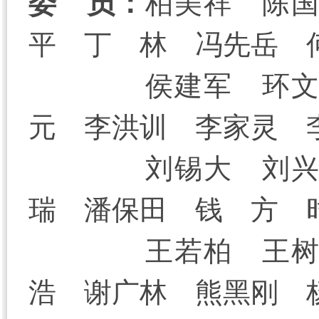
委 员：
柏美祥 陈
平 丁 林 冯先岳 
侯建军 环
元 李洪训 李家灵 
刘锡大 刘
瑞 潘保田 钱 方 
王若柏 王
浩 谢广林 熊黑刚 