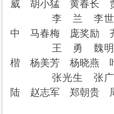
威 胡小猛 黄春长 
李 兰 李
中 马春梅 庞奖励 
王 勇 魏
楷 杨美芳 杨晓燕 
张光生 张
陆 赵志军 郑朝贵 