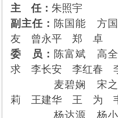
主 任：
朱照宇
副主任：
陈国能 方
友 曾永平 郑 卓
委 员：
陈富斌 高
求 李长安 李红春 
麦碧娴 宋
莉 王建华 王 为 
杨达源 杨