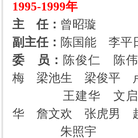
1995-1999年
主 任：
曾昭璇
副主任：
陈国能 李平
委 员：
陈俊仁 陈
梅 梁池生 梁俊平 
王建华 文
华 詹文欢 张虎男 
朱照宇