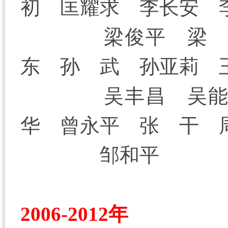
初 匡耀求 李长安 
梁俊平 梁
东 孙 武 孙亚莉 
吴丰昌 吴
华 曾永平 张 干 
邹和平
2006-2012年